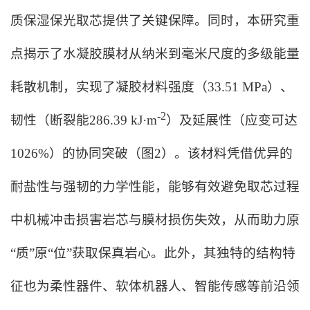
质保湿保光取芯提供了关键保障。同时，本
研究
重
点
揭示了
水凝胶膜材
从纳米到毫米尺度的多级能量
耗散机制，实现了凝胶材料强度（33.51 MPa）、
-2
韧性（断裂能286.39 kJ·m
）及延展性（应变可达
1026%）的协同突破（图2）。
该材料
凭借优异的
耐盐性
与
强韧的
力学性能
，能够有效避免取芯过程
中机械冲击损害岩芯与膜材损伤失效，从而助力原
“质”原“位”获取保真岩心。
此外，其独特的结构特
征也为柔性器件、软体机器人、智能传感等前沿领