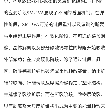
心，构筑致密-多孔-致密的夹层矿化结构。在不同
的应变阶段SM-PVA展现了不同的增强机制。在弹
性阶段，SM-PVA可逆的链段重排以及氢键的断裂
与重组起主导作用；在软化阶段，不可逆的链段滑
移、晶体解离以及部分碳酸钙
颗粒
的塌陷开始吸收
外部
做功
；在应变硬化阶段，除了通过链段、晶
区、碳酸钙
颗粒
结构破坏或重构耗散能量，纳米纤
维的取向、纤维桥联及摩擦滑移稳定了整体结构，
并延缓了裂纹扩展；而在断裂阶段，致密层破裂、
界面剥离及大尺度纤维拔出成为主要的能量耗散来