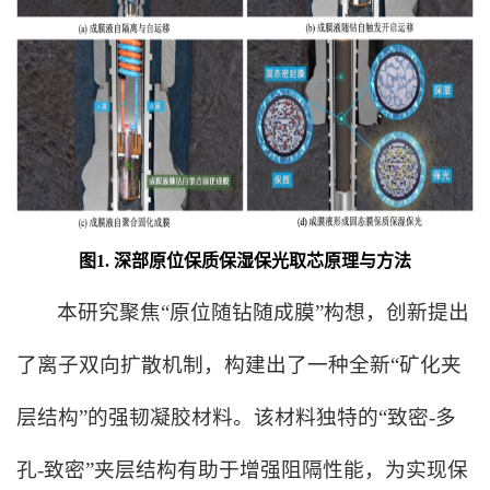
图1. 深部原位保质保湿保光取芯原理与方法
本
研究聚焦
“原位随钻随成膜”构想
，创新
提出
了
离子双向扩散机制，构建出
了
一种全新“矿化夹
层结构”的
强韧
凝胶材料
。该材料独特的“致密-多
孔-致密”夹层结构有助于增强阻隔性能，为实现保