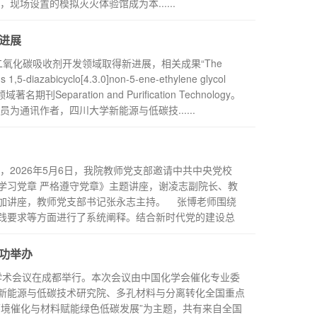
置的模拟灭火体验馆成为本......
进展
氧化碳吸收剂开发领域取得新进展，相关成果“The
us 1,5-diazabicyclo[4.3.0]non-5-ene-ethylene glycol
著名期刊Separation and Purification Technology。
为通讯作者，四川大学新能源与低碳技......
2026年5月6日，我院教师党支部邀请中共中央党校
学习党章 严格遵守党章》主题讲座，谢凌志副院长、教
加讲座，教师党支部书记张永志主持。 张博老师围绕
践要求等方面进行了系统阐释。结合新时代党的建设总
功举办
材料学术会议在成都举行。本次会议由中国化学会催化专业委
新能源与低碳技术研究院、多孔材料与分离转化全国重点
环境催化与材料赋能绿色低碳发展”为主题，共有来自全国