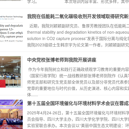
学习。 本次培训内容丰富、形式多样，其中，现场设
我院在低能耗二氧化碳吸收剂开发领域取得研究新
近期，我院刘颖颖副研究员、鲁厚芳教授团队在低能耗二
thermal stability and degradation kinetics of non-aqueo
solution in CO2 capture process”发表于国际分离与纯化领域
我院2023级硕士生韩宗宇为论文第一作者，刘颖颖副研究员
中央党校张博老师到我院开展讲座
作为今年我院树立和践行正确政绩观学习教育的重要内容，
（国家行政学院）统一战线教研部张博老师到院作《认真
师党支部和研究生党支部全体党员以及部分非党员代表参
党章的重要地位与时代价值，从历史演进、核心内容和实
体......
第十五届全国环境催化与环境材料学术会议在蓉成
2025年4月24-26日，第十五届全国环境催化与环境
员会指导、四川大学主办，四川大学化学学院、四川大学
实验室联合承办。本次会议以“美丽中国生态文明建设：