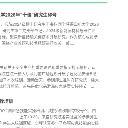
2026年“十佳”研究生称号
，我院2024级博士研究生于书棋同学获得四川大学2026
，研究生第二党支部书记，2024级新能源材料与器件专
略目标，聚焦新型储能关键技术开展研究，作为核心成员参
绕产业难题和技术瓶颈进行攻关，部......
总书记关于安全生产的重要论述和重要指示批示精神，认
，我院在院一楼大厅及门前广场组织开展了危化品安全知识
加了本次培训。活动当天，参训师生准时在研究院一楼大
开帷幕。首先是危化品泄漏应急处置实操环节，......
操培训
减灾宣传周应急技能实操培训。我院积极响应学校号召，由
。 上午10:30，来自研究院各实验室的参训师生
有序进入培训区域，全程认真参与了各项应急技能的实操