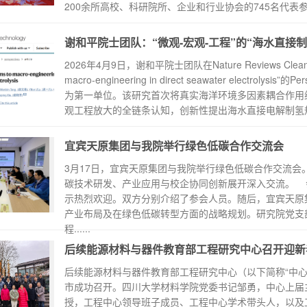
200余所高校、科研院所、企业和行业协会的745名代表参会
谢和平院士团队：“微观-宏观-工程”的“海水直接制氢”登
2026年4月9日，谢和平院士团队在Nature Reviews Clean T
macro-engineering in direct seawater elect
为第一单位。该研究首次将真实海洋环境多因素耦合作用
观工程放大的全链条认知，创新性提出海水直接电解制氢规模
宜宾天原集团与我院举行绿色低碳合作交流会
3月17日，宜宾天原集团与我院举行绿色低碳合作交流
碳技术研发、产业应用与校企协同创新展开深入交流。 
示热烈欢迎。双方分别介绍了参会人员。随后，宜宾天原
产业布局及在绿色低碳转型方面的战略规划。研究院党支
程......
后续能源材料与器件教育部工程研究中心召开迎新
后续能源材料与器件教育部工程研究中心（以下简称“中心”）
市成功召开。四川大学材料学院党委书记邹勇，中心上届
授，工程中心领导班子成员、工程中心学术带头人，以及