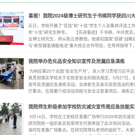
喜报！我院2024级博士研究生于书棋同学获四川大学
近日，学校开展了“百佳”和“十佳”学生个人及集体评选工作
年“十佳”研究生称号。 【先进事迹】于书棋，中共党员
业博士研究生，师从陈云贵教授。他紧扣国家“双碳”战
与“新型镍氢储能电池”重大校企合作项目，在导师指导下，围
我院举办危化品安全知识宣传及泄漏应急演练
为响应第25个全国“安全生产月”，深入学习贯彻习近平
真贯彻落实学校关于实验室安全的相关规定。5月27日
宣传及泄漏应急演练活动。全体新生及各实验室选派的参
厅集合。在简要介绍活动流程与安全注意事项后，演练正式拉
我院师生积极参加学校防灾减灾宣传周应急技能实
5月14日，学校在江安校区青春广场举行2026年防灾
研究院统一组织各实验室师生代表参加了此次培训活动
准时在青春广场集合。在研究院带队老师的组织下，大家