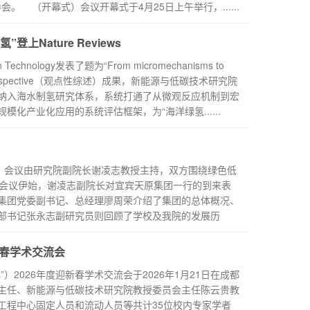
。 （开幕式）会议开幕式于4月25日上午举行，......
上Nature Reviews
echnology发表了题为“From micromechanisms to
rolysis”的Perspective（观点性综述）成果，新能源与低碳技术研究院
纳入海水制氢研究体系，系统打通了从微观反应机制到宏
化产业化应用的系统评估框架，为“海洋绿氢......
会。会议由研究院副院长谢凌志教授主持，双方围绕绿色低
会议伊始，谢凌志副院长对宜宾天原集团一行的到来表
集团党委副书记、总经理廖周荣介绍了集团的总体概况、
部书记张永志副研究员则回顾了学校及我院的发展历
春学术交流会
2026年度迎新春学术交流会于2026年1月21日在成都
主任、新能源与低碳技术研究院教授委员会主任陈云贵教
工程中心固定人员和流动人员等共计35位校内专家学者