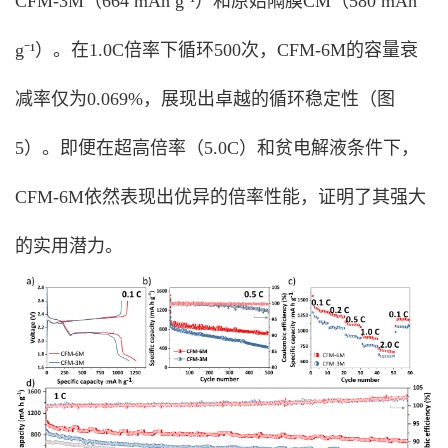
CFM-3M（664 mAh g⁻¹）和原始隔膜CM（580 mAh
g⁻¹）。在1.0C倍率下循环500次，CFM-6M的容量衰
减率仅为0.069%，展现出卓越的循环稳定性（图
5）。即便在超高倍率（5.0C）和贫电解液条件下，
CFM-6M依然表现出优异的倍率性能，证明了其强大
的实用潜力。