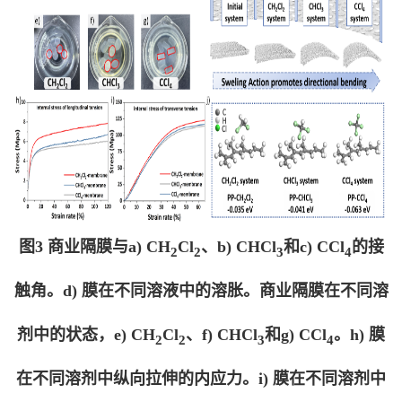
图3 商业隔膜与a) CH
Cl
、b) CHCl
和c) CCl
的接
2
2
3
4
触角。d) 膜在不同溶液中的溶胀。商业隔膜在不同溶
剂中的状态，e) CH
Cl
、f) CHCl
和g) CCl
。h) 膜
2
2
3
4
在不同溶剂中纵向拉伸的内应力。i) 膜在不同溶剂中