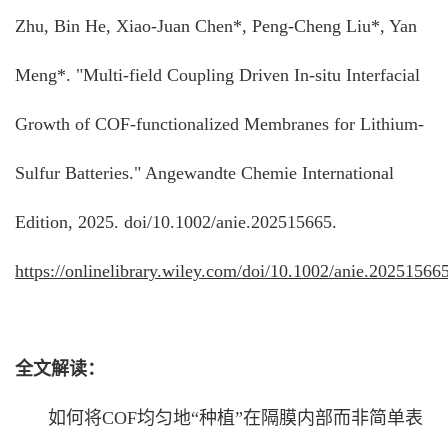
Zhu, Bin He, Xiao-Juan Chen*, Peng-Cheng Liu*, Yan
Meng*. "Multi-field Coupling Driven In-situ Interfacial
Growth of COF-functionalized Membranes for Lithium-
Sulfur Batteries." Angewandte Chemie International
Edition, 2025. doi/10.1002/anie.202515665.
https://onlinelibrary.wiley.com/doi/10.1002/anie.20251566
全文解读：
如何将COF均匀地“种植”在隔膜内部而非简单表