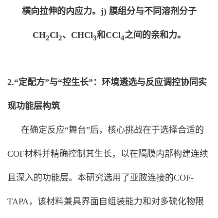
横向拉伸的内应力。j) 膜组分与不同溶剂分子
CH
Cl
、CHCl
和CCl
之间的亲和力。
2
2
3
4
2.“定配方”与“控生长”：环境遴选与反应调控协同实
现功能层构筑
在确定反应“舞台”后，核心挑战在于选择合适的
COF材料并精确控制其生长，以在隔膜内部构建连续
且深入的功能层。本研究选用了亚胺连接的COF-
TAPA，该材料兼具界面自组装能力和对多硫化物限