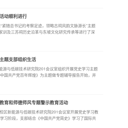
”活动顺利进行
展“紧随总书记的考察足迹，领略古祠风韵文脉源长”主题
家训及三苏祠历史沿革与东坡文化研究传承等进行了深
主题支部组织生活
新能源与低碳技术研究院201会议室组织开展党史学习主题
《中国共产党百年辉煌》为主题做专题辅导报告开始，并
教育和师德师风专题警示教育活动
部在江安校区新能源与低碳技术研究院201会议室开展党史学习教
史学习阶段，支部结合《中国共产党简史》学习了国际共