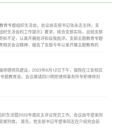
主题教育专题组织生活会。会议由支部书记张永志主持，支
组织生活会的工作提示》要求，结合支部实际，总结支部
距和不足，认真开展批评和自我批评。支部主题教育专题
育相关会议精神，报告了支部今年以来开展主题教育的
师德师风建设，2023年6月12日下午，我院在江安校区
设专题教育会。会议邀请四川明炬律师事务所专职律师刘
了组织生活暨2022年度民主评议党员工作。会议由岑望来同
受邀列席。 首先，党支部书记岑望来同志在介绍完会前