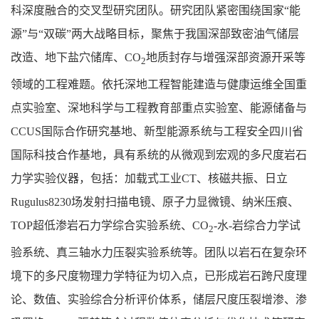
科深度融合的交叉型研究团队。研究团队紧密围绕国家“能
源”与“双碳”两大战略目标，聚焦于我国深部致密油气储层
改造、地下盐穴储库、CO
地质封存与增强深部资源开采等
2
领域的工程难题。依托深地工程智能建造与健康运维全国重
点实验室、深地科学与工程教育部重点实验室、能源储备与
CCUS国际合作研究基地、新型能源系统与工程安全四川省
国际科技合作基地，具有系统的从微观到宏观的多尺度岩石
力学实验
仪器
，包括：加载式工业CT、核磁共振、日立
Rugulus8230场发射扫描电镜、原子力显微镜、纳米压痕、
TOP超低渗岩石力学综合实验系统、CO
-水-岩综合力学试
2
验系统、真三轴水力压裂实验系统等。团队以岩石在复杂环
境下的多尺度物理力学特征为切入点，已形成岩石跨尺度理
论、数值、实验综合分析评价体系，储层尺度压裂增渗、渗