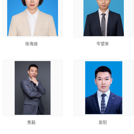
徐海迪
岑望来
焦毅
吴阳